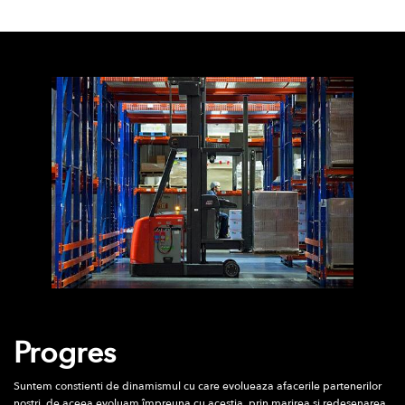
Progres
Suntem constienti de dinamismul cu care evolueaza afacerile partenerilor
nostri, de aceea evoluam împreuna cu acestia, prin marirea si redesenarea