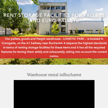
RENT STORAGE FACILITIES FOR PALLETS
AND EURO-PALLETS
Our pallets, goods and freight warehouse – LOGISTIC PARC – is located in
Ciorogarla, on the A1 beltway near Bucharest. It respects the highest standards
in terms of renting storage facilities for these items and it has all the required
features for storing them safely and adequately, taking into account the current
norms.
Warehouse rental inBucharest